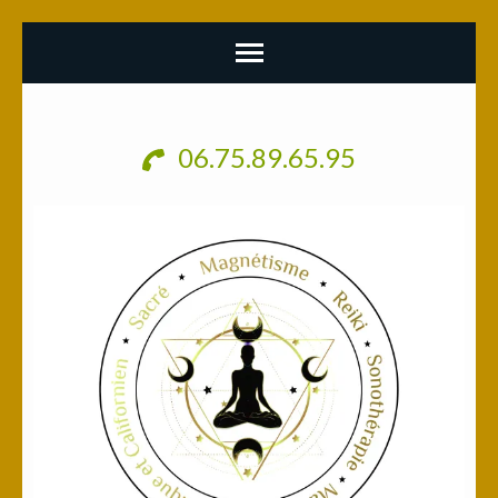
Aller
au
06.75.89.65.95
contenu
(Pressez
Entrée)