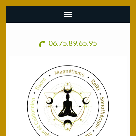
Aller
au
06.75.89.65.95
contenu
(Pressez
Entrée)