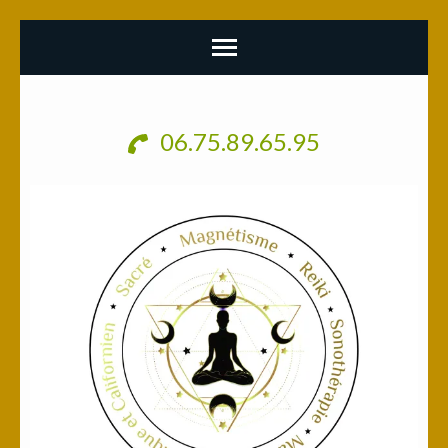
Aller
au
06.75.89.65.95
contenu
(Pressez
Entrée)