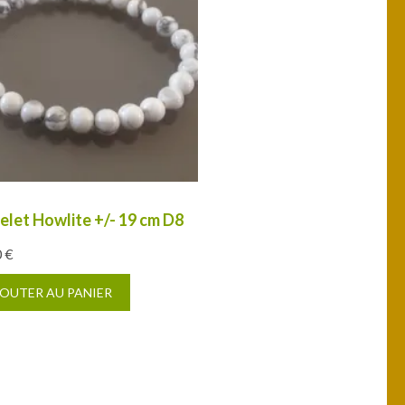
elet Howlite +/- 19 cm D8
0
€
OUTER AU PANIER