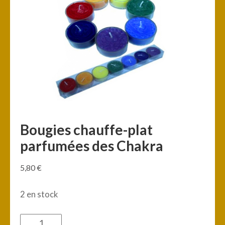
Bougies chauffe-plat
parfumées des Chakra
5,80
€
2 en stock
quantité