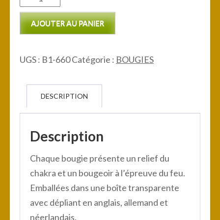
de
AJOUTER AU PANIER
Bougies
chauffe-
plat
UGS :
B1-660
Catégorie :
BOUGIES
parfumées
des
DESCRIPTION
Chakra
Description
Chaque bougie présente un relief du
chakra et un bougeoir à l’épreuve du feu.
Emballées dans une boîte transparente
avec dépliant en anglais, allemand et
néerlandais.