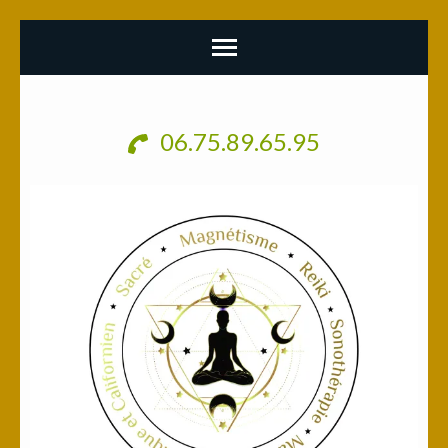
Aller
au
06.75.89.65.95
contenu
(Pressez
Entrée)