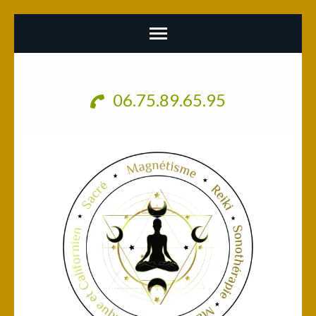
Aller
au
06.75.89.65.95
contenu
(Pressez
Entrée)