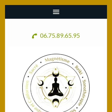
Aller
au
06.75.89.65.95
contenu
(Pressez
Entrée)