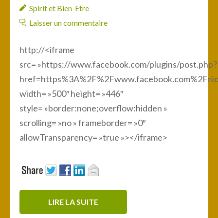
Spirit et Bien-Etre
Laisser un commentaire
http://<iframe
src= »https://www.facebook.com/plugins/post.php?
href=https%3A%2F%2Fwww.facebook.com%2Fnic
width= »500″ height= »446″
style= »border:none;overflow:hidden »
scrolling= »no » frameborder= »0″
allowTransparency= »true »></iframe>
LIRE LA SUITE