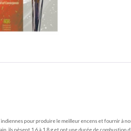
indiennes pour produire le meilleur encens et fournir à nos
in, ils pèsent 1.6 à 1.8 g et ont une durée de combustion d