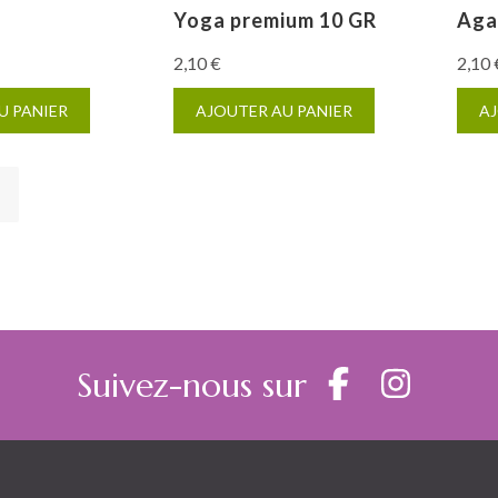
Yoga premium 10 GR
Aga
2,10
€
2,10
U PANIER
AJOUTER AU PANIER
AJ
Suivez-nous sur