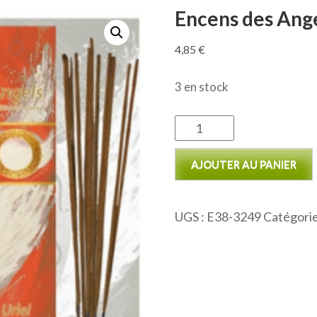
Encens des Ange
4,85
€
3 en stock
quantité
de
AJOUTER AU PANIER
Encens
des
Anges:
UGS :
E38-3249
Catégorie
Uriel