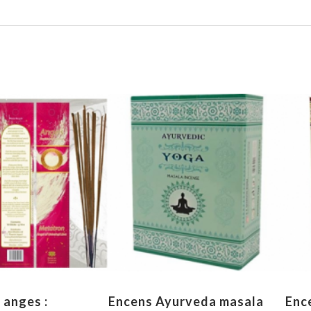
 anges :
Encens Ayurveda masala
Enc