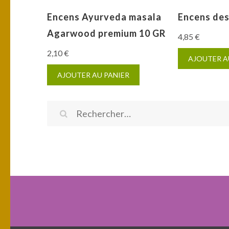
Encens Ayurveda masala
Encens des
Agarwood premium 10 GR
4,85
€
2,10
€
AJOUTER A
AJOUTER AU PANIER
Rechercher :