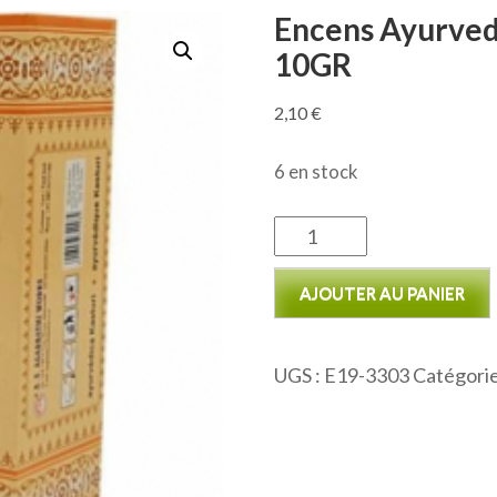
Encens Ayurved
10GR
2,10
€
6 en stock
quantité
de
AJOUTER AU PANIER
Encens
Ayurveda
masala
UGS :
E19-3303
Catégorie
Kasturi
premium!
10GR