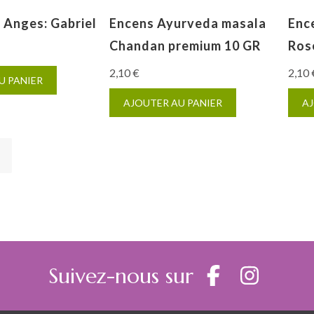
 Anges: Gabriel
Encens Ayurveda masala
Enc
Chandan premium 10 GR
Ros
2,10
€
2,10
U PANIER
AJOUTER AU PANIER
AJ
Suivez-nous sur