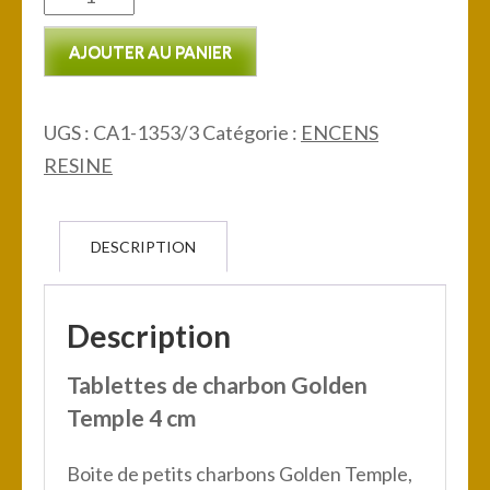
de
AJOUTER AU PANIER
Tablettes
de
charbon
UGS :
CA1-1353/3
Catégorie :
ENCENS
Golden
RESINE
Temple
DESCRIPTION
Description
Tablettes de charbon Golden
Temple 4 cm
Boite de petits charbons Golden Temple,