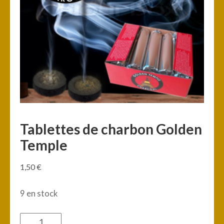
Tablettes de charbon Golden
Temple
1,50
€
9 en stock
quantité