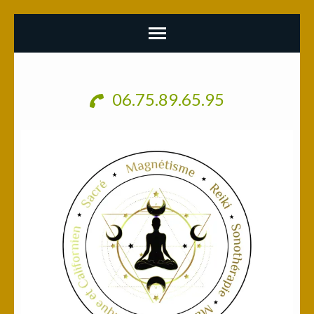
Aller
au
06.75.89.65.95
contenu
(Pressez
Entrée)