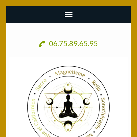
Aller
au
06.75.89.65.95
contenu
(Pressez
Entrée)