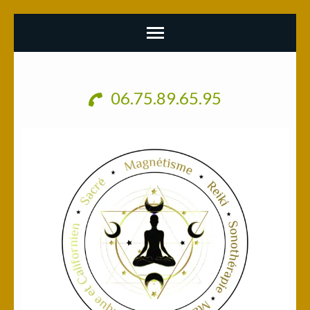
Aller
au
06.75.89.65.95
contenu
(Pressez
Entrée)