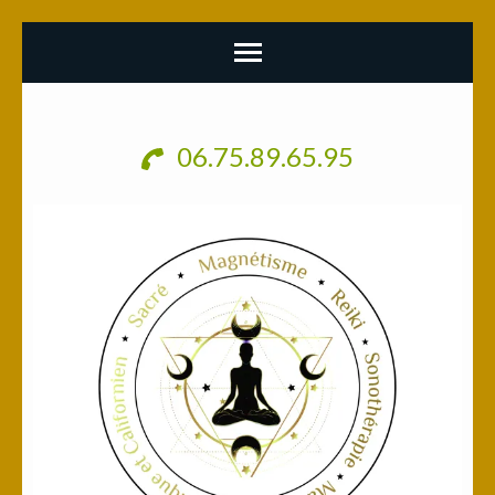
Aller
au
06.75.89.65.95
contenu
(Pressez
Entrée)