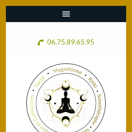
Aller
au
06.75.89.65.95
contenu
(Pressez
Entrée)