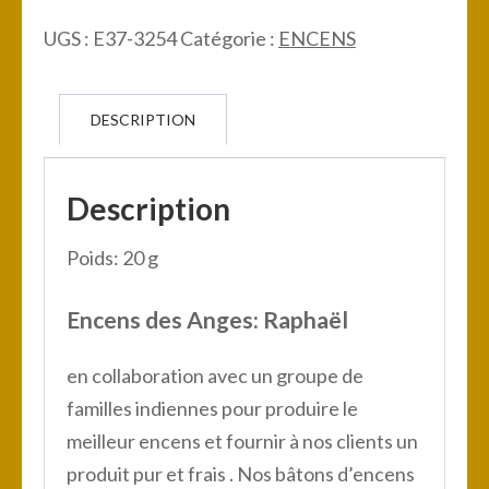
anges:
UGS :
E37-3254
Catégorie :
ENCENS
Raphaël
DESCRIPTION
Description
Poids: 20 g
Encens des Anges: Raphaël
en collaboration avec un groupe de
familles indiennes pour produire le
meilleur encens et fournir à nos clients un
produit pur et frais . Nos bâtons d’encens