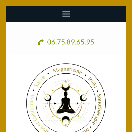
Aller
au
06.75.89.65.95
contenu
(Pressez
Entrée)