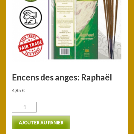
Encens des anges: Raphaël
4,85
€
quantité
de
AJOUTER AU PANIER
Encens
des