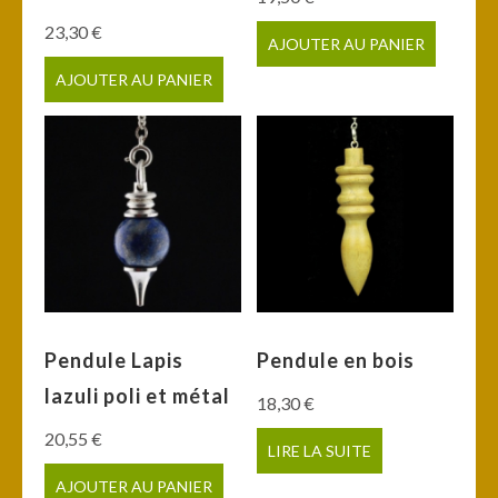
23,30
€
AJOUTER AU PANIER
AJOUTER AU PANIER
Pendule Lapis
Pendule en bois
lazuli poli et métal
18,30
€
20,55
€
LIRE LA SUITE
AJOUTER AU PANIER