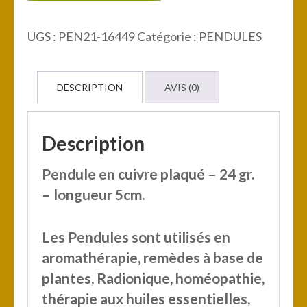
Pendule
en
UGS :
PEN21-16449
Catégorie :
PENDULES
cuivre
plaqué
DESCRIPTION
AVIS (0)
Description
Pendule en cuivre plaqué – 24 gr.
– longueur 5cm.
Les Pendules sont utilisés en
aromathérapie, remèdes à base de
plantes, Radionique, homéopathie,
thérapie aux huiles essentielles,