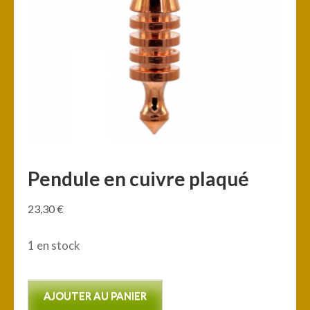
Pendule en cuivre plaqué
23,30
€
1 en stock
quantité
AJOUTER AU PANIER
de