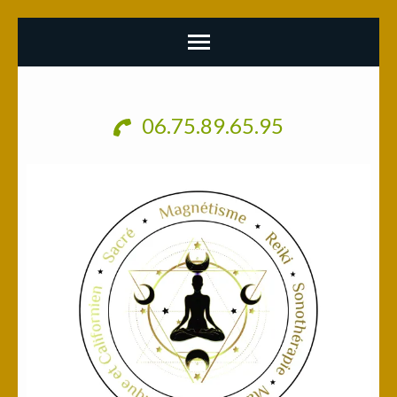
Aller
au
06.75.89.65.95
contenu
(Pressez
Entrée)