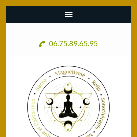
Aller
au
06.75.89.65.95
contenu
(Pressez
Entrée)