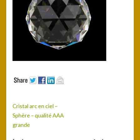
Navigation
Cristal arc en ciel –
de
Sphère – qualité AAA
l’article
grande