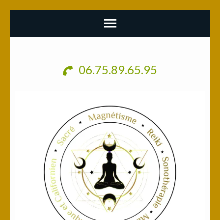
Aller
au
06.75.89.65.95
contenu
(Pressez
Entrée)