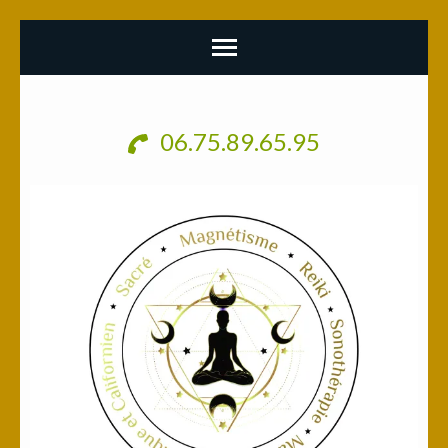
Aller
au
06.75.89.65.95
contenu
(Pressez
Entrée)