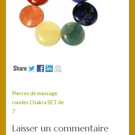
Navigation
Pierres de massage
de
rondes Chakra SET de
l’article
7
Laisser un commentaire