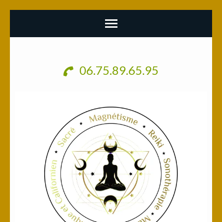
Aller
au
06.75.89.65.95
contenu
(Pressez
Entrée)