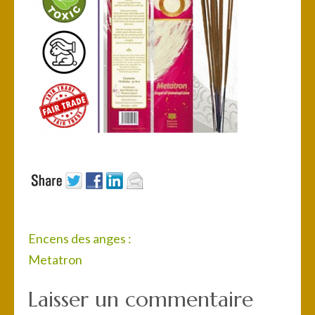
Navigation
Encens des anges :
de
Metatron
l’article
Laisser un commentaire