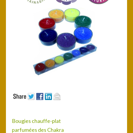
Navigation
Bougies chauffe-plat
de
parfumées des Chakra