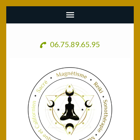
Aller
au
06.75.89.65.95
contenu
(Pressez
Entrée)