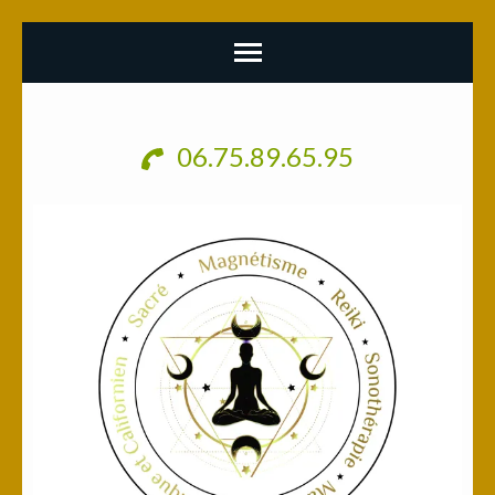
Aller
au
06.75.89.65.95
contenu
(Pressez
Entrée)