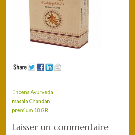
Navigation
Encens Ayurveda
de
masala Chandan
l’article
premium 10 GR
Laisser un commentaire