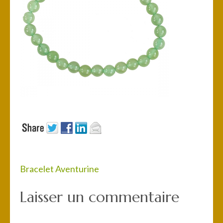
Navigation
Bracelet Aventurine
de
Laisser un commentaire
l’article