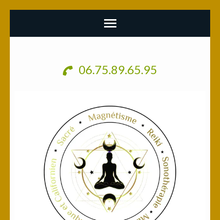
Aller
au
06.75.89.65.95
contenu
(Pressez
Entrée)