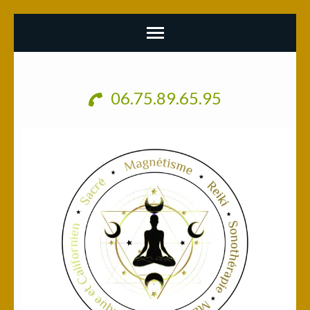
Aller
au
06.75.89.65.95
contenu
(Pressez
Entrée)