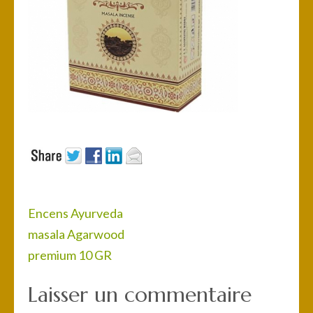
Navigation
Encens Ayurveda
de
masala Agarwood
l’article
premium 10 GR
Laisser un commentaire