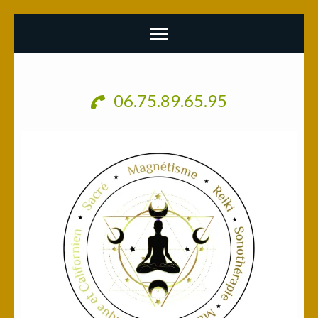
Aller
au
06.75.89.65.95
contenu
(Pressez
Entrée)