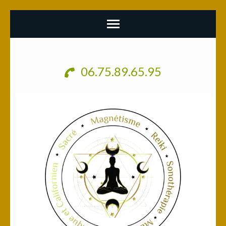
Aller
au
06.75.89.65.95
contenu
(Pressez
Entrée)