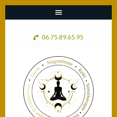
Aller
au
06.75.89.65.95
contenu
(Pressez
Entrée)