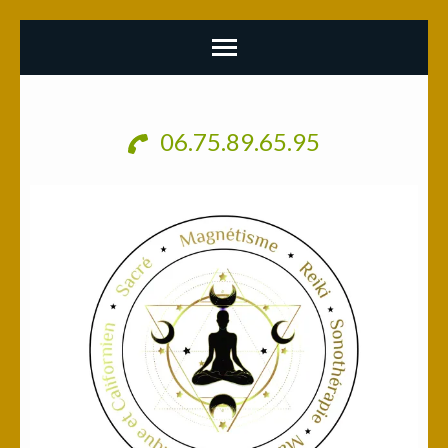
Aller
au
06.75.89.65.95
contenu
(Pressez
Entrée)